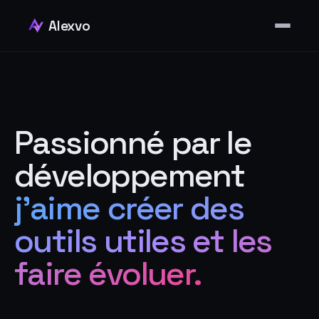
Alexvo
Projets
Compétences
Passionné par le
Contact
développement
Me contacter
j'aime créer des
FR
EN
NL
DE
outils utiles et les
faire évoluer.