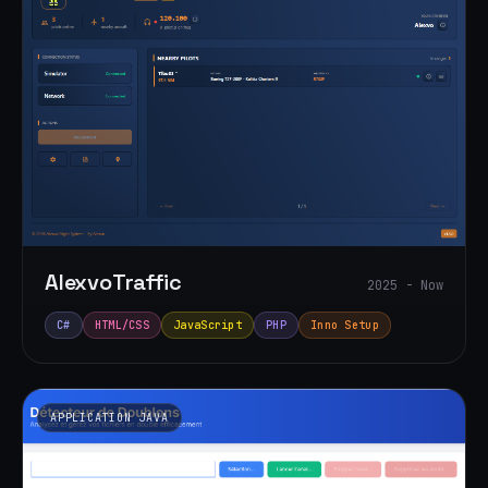
AlexvoTraffic
2025 - Now
C#
HTML/CSS
JavaScript
PHP
Inno Setup
APPLICATION JAVA